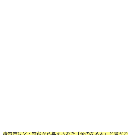
轟雷市は父・雷蔵から与えられた「金のなる木」と書かれ