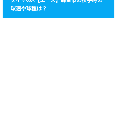
ダイヤのA【エース】轟雷市の投手時の
球速や球種は？