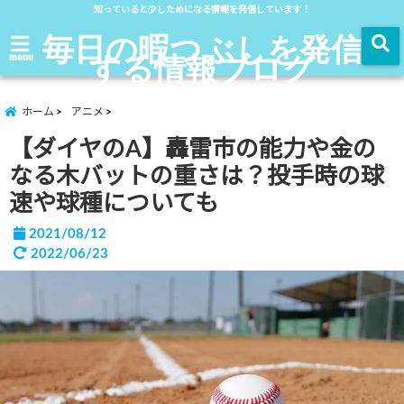
知っていると少しためになる情報を発信しています！
毎日の暇つぶしを発信
する情報ブログ
menu
ホーム
アニメ
【ダイヤのA】轟雷市の能力や金の
なる木バットの重さは？投手時の球
速や球種についても
2021/08/12
2022/06/23