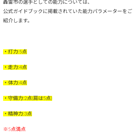
轟雷市の選手としての能力については、
公式ガイドブックに掲載されていた能力パラメーターをご
紹介します。
・打力:5点
・走力:4点
・体力:4点
・守備力:2点(肩は5点)
・精神力:3点
※5点満点