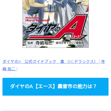
ダイヤのA 公式ガイドブック 裏 （KCデラックス） [ 寺
嶋 裕二 ]
ダイヤのA【エース】轟雷市の能力は？