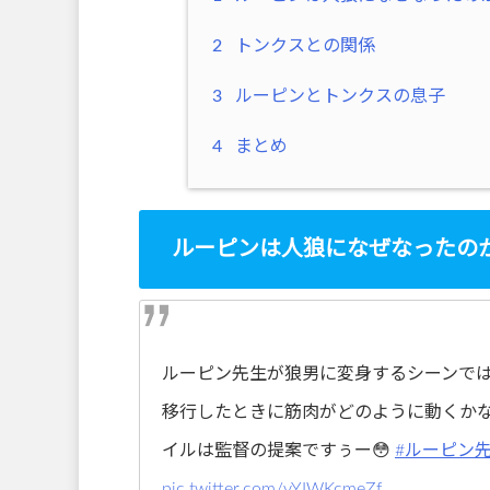
2
トンクスとの関係
3
ルーピンとトンクスの息子
4
まとめ
ルーピンは人狼になぜなったの
ルーピン先生が狼男に変身するシーンでは
移行したときに筋肉がどのように動くか
イルは監督の提案ですぅー😳
#ルーピン
pic.twitter.com/vYIWKcmeZf