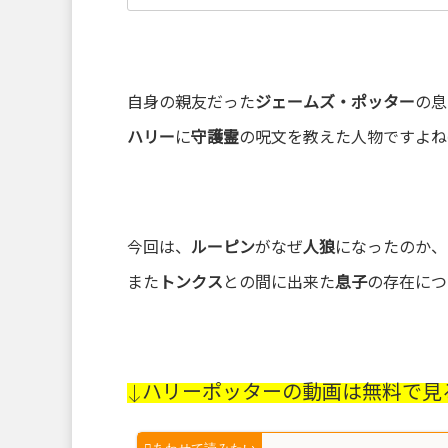
自身の親友だった
ジェームズ・ポッター
の息
ハリー
に
守護霊
の呪文を教えた人物ですよね(
今回は、
ルーピン
がなぜ
人狼
になったのか、
また
トンクス
との間に出来た
息子
の存在につ
↓ハリーポッターの動画は無料で見