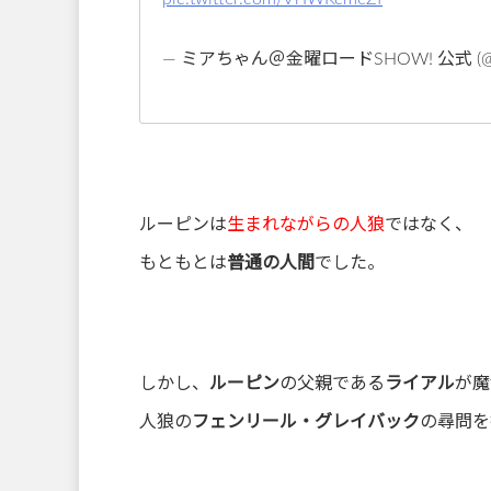
— ミアちゃん＠金曜ロードSHOW! 公式 (@kin
ルーピンは
生まれながらの人狼
ではなく、
もともとは
普通の人間
でした。
しかし、
ルーピン
の父親である
ライアル
が魔
人狼の
フェンリール・グレイバック
の尋問を