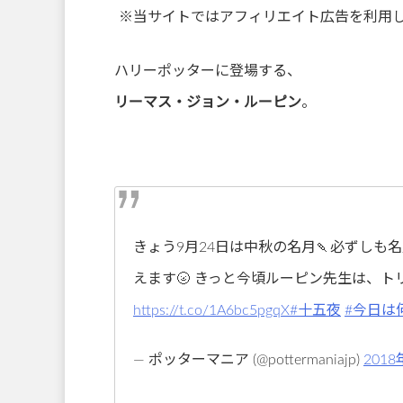
※当サイトではアフィリエイト広告を利用
ハリーポッターに登場する、
リーマス・ジョン・ルーピン
。
きょう9月24日は中秋の名月🍡必ずしも
えます🌝 きっと今頃ルーピン先生は、ト
https://t.co/1A6bc5pgqX
#十五夜
#今日は
— ポッターマニア (@pottermaniajp)
201