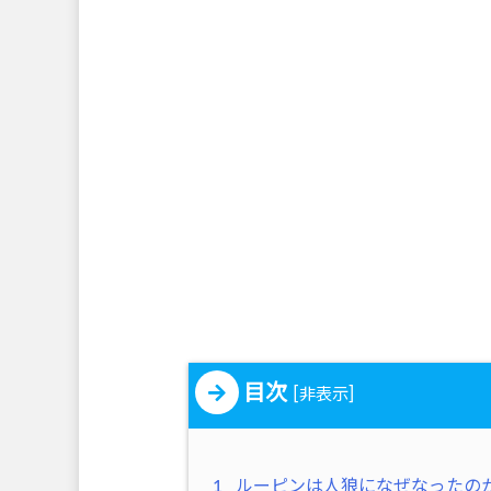
目次
[
]
非表示
1
ルーピンは人狼になぜなったの