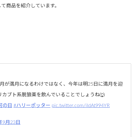
して商品を紹介しています。
名月が満月になるわけではなく、今年は明25日に満月を迎
リカブト系脱狼薬を飲んでいることでしょうね🐺
何の日
#ハリーポッター
pic.twitter.com/iIdAt994YR
8年9月23日