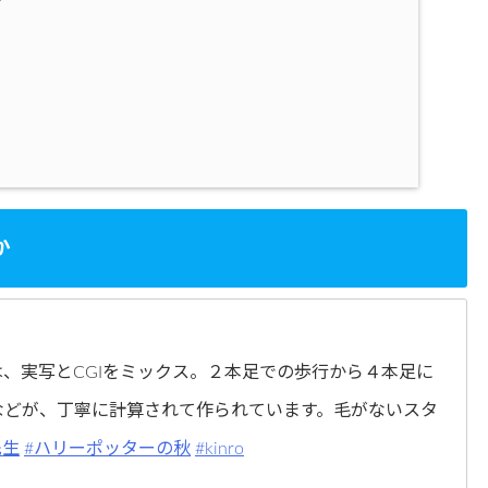
か
、実写とCGIをミックス。２本足での歩行から４本足に
などが、丁寧に計算されて作られています。毛がないスタ
先生
#ハリーポッターの秋
#kinro