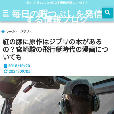
知っていると少しためになる情報を発信しています！
毎日の暇つぶしを発信
する情報ブログ
menu
ホーム
ジブリ
紅の豚に原作はジブリの本がある
の？宮崎駿の飛行艇時代の漫画につ
いても
2018/10/20
2024/09/05