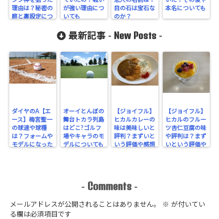
理由は？秘密の
が強い理由につ
目の石は宝石な
本名についても
庭と裏設定につ
いても
のか？
いても
New Posts
最新記事 -
-
ダイヤのA【エ
オーイとんぼの
【ジョイフル】
【ジョイフル】
ース】梅宮聖一
舞台トカラ列島
ヒカルカレーの
ヒカルのフルー
の球速や球種
はどこ?ゴルフ
味は美味しいと
ツ杏仁豆腐の味
は？フォームや
場やキャラのモ
評判？まずいと
や評判は？まず
モデルになった
デルについても
いう評価や感想
いという評価や
人物についても
はあるのか？
感想はないの
か？
Comments
-
-
メールアドレスが公開されることはありません。
※
が付いてい
る欄は必須項目です