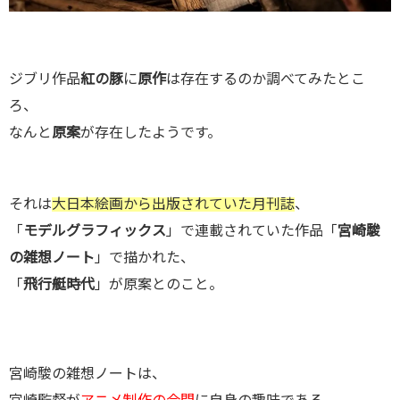
ジブリ作品
紅の豚
に
原作
は存在するのか調べてみたとこ
ろ、
なんと
原案
が存在したようです。
それは
大日本絵画から出版されていた月刊誌
、
「
モデルグラフィックス
」で連載されていた作品「
宮崎駿
の雑想ノート
」で描かれた、
「
飛行艇時代
」が原案とのこと。
宮崎駿の雑想ノートは、