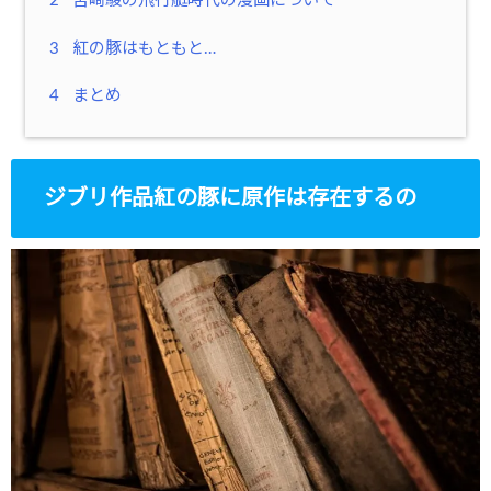
2
宮崎駿の飛行艇時代の漫画について
3
紅の豚はもともと…
4
まとめ
ジブリ作品紅の豚に原作は存在するの