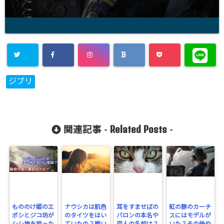
ジブリ
Related Posts
関連記事 -
-
もののけ姫のエ
ナウシカは肌色
耳をすませばの
紅の豚のカーチ
ボシとジコ坊が
のタイツをはい
バロンの本名や
スにはモデルが
シシ神を狙った
ていたの？戦い
恋人の名前は？
いた？その後や