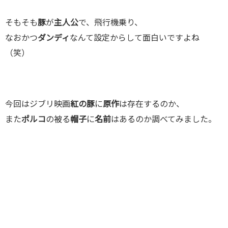
そもそも
豚
が
主人公
で、飛行機乗り、
なおかつ
ダンディ
なんて設定からして面白いですよね
（笑）
今回はジブリ映画
紅の豚
に
原作
は存在するのか、
また
ポルコ
の被る
帽子
に
名前
はあるのか調べてみました。