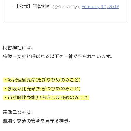
— 【公式】阿智神社 (@Achizinzya)
February 10, 2019
阿智神社には、
宗像三女神と呼ばれる以下の三神が祀られています。
・多紀理毘売命(たぎりひめのみこと)
・多岐都比売命(たぎつひめのみこと)
・市寸嶋比売命(いちきしまひめのみこと)
宗像三女神は、
航海や交通の安全を見守る神様。