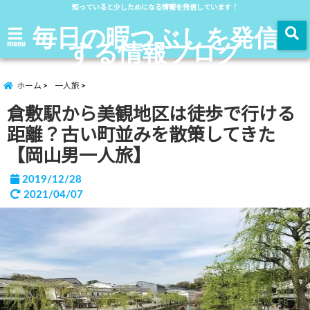
知っていると少しためになる情報を発信しています！
毎日の暇つぶしを発信
する情報ブログ
menu
ホーム
一人旅
倉敷駅から美観地区は徒歩で行ける
距離？古い町並みを散策してきた
【岡山男一人旅】
2019/12/28
2021/04/07