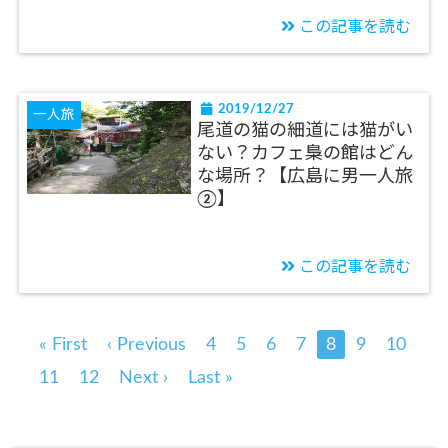
この記事を読む
2019/12/27
一人旅
尾道の猫の細道には猫がい
ない？カフェ梟の館はどん
な場所？【広島に男一人旅
②】
この記事を読む
« First
‹ Previous
4
5
6
7
8
9
10
11
12
Next ›
Last »