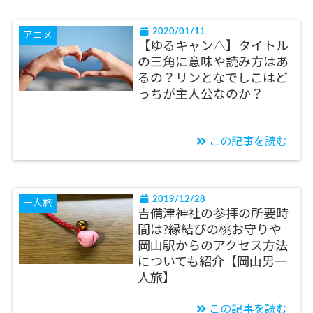
2020/01/11
アニメ
【ゆるキャン△】タイトル
の三角に意味や読み方はあ
るの？リンとなでしこはど
っちが主人公なのか？
この記事を読む
2019/12/28
一人旅
吉備津神社の参拝の所要時
間は?縁結びの桃お守りや
岡山駅からのアクセス方法
についても紹介【岡山男一
人旅】
この記事を読む