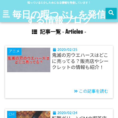
知っていると少しためになる情報を発信しています！
毎日の暇つぶしを発信
する情報ブログ
menu
Articles
記事一覧 -
-
2020/02/25
アニメ
鬼滅の刃ウエハースはどこ
に売ってる？販売店やシー
クレットの情報も紹介！
この記事を読む
2020/02/24
CM