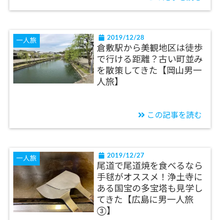
2019/12/28
一人旅
倉敷駅から美観地区は徒歩
で行ける距離？古い町並み
を散策してきた【岡山男一
人旅】
この記事を読む
2019/12/27
一人旅
尾道で尾道焼を食べるなら
手毬がオススメ！浄土寺に
ある国宝の多宝塔も見学し
てきた【広島に男一人旅
③】