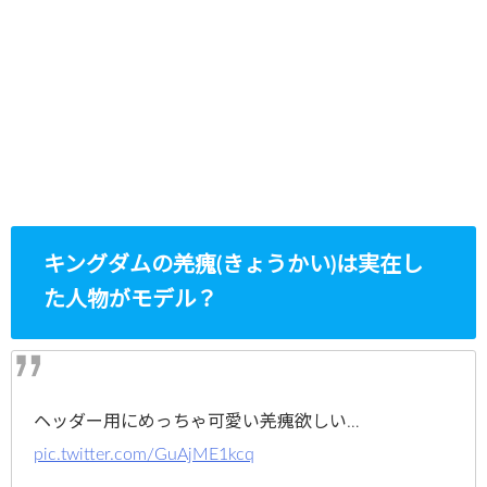
キングダムの羌瘣(きょうかい)は実在し
た人物がモデル？
ヘッダー用にめっちゃ可愛い羌瘣欲しい…
pic.twitter.com/GuAjME1kcq