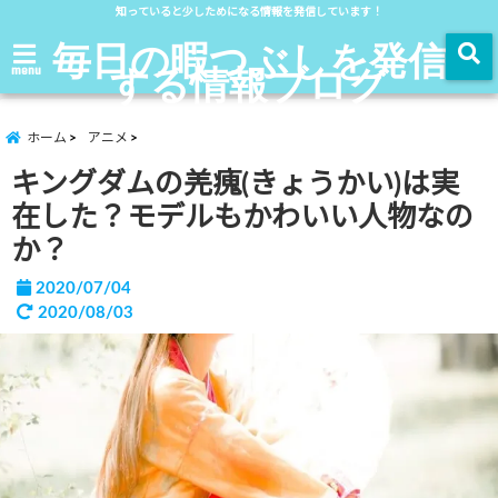
知っていると少しためになる情報を発信しています！
毎日の暇つぶしを発信
する情報ブログ
menu
ホーム
アニメ
キングダムの羌瘣(きょうかい)は実
在した？モデルもかわいい人物なの
か？
2020/07/04
2020/08/03