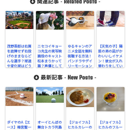
Related Posts
関連記事 -
-
茂野吾郎は右肩
ニセコイキョー
ゆるキャンのア
【天気の子】陽
を故障せず右投
コ先生の実写映
ニメ全話を無料
菜の弟の凪がか
げのままならど
画役のキャスト
視聴する方法！
わいいしイケメ
んな選手？球速
松本まりかって
パンドラやデイ
ン！彼女が入れ
や変化球はどう
誰？声優として
リーモーション
替わりをしてい
なる？
参加した作品
は危険？
た裏設定につい
New Posts
は？
ても
最新記事 -
-
ダイヤのA【エ
オーイとんぼの
【ジョイフル】
【ジョイフル】
ース】梅宮聖一
舞台トカラ列島
ヒカルカレーの
ヒカルのフルー