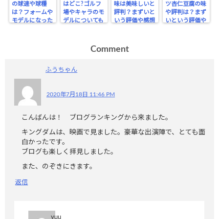
の球速や球種
はどこ?ゴルフ
味は美味しいと
ツ杏仁豆腐の味
は？フォームや
場やキャラのモ
評判？まずいと
や評判は？まず
モデルになった
デルについても
いう評価や感想
いという評価や
人物についても
はあるのか？
感想はないの
か？
Comment
ふうちゃん
2020年7月18日 11:46 PM
こんばんは！ ブログランキングから来ました。
キングダムは、映画で見ました。豪華な出演陣で、とても面
白かったです。
ブログも楽しく拝見しました。
また、のぞきにきます。
返信
yuu