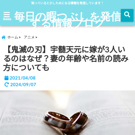
知っていると少しためになる情報を発信しています！
毎日の暇つぶしを発信
する情報ブログ
menu
ホーム
アニメ
【鬼滅の刃】宇髄天元に嫁が3人い
るのはなぜ？妻の年齢や名前の読み
方についても
2021/04/08
2024/09/07