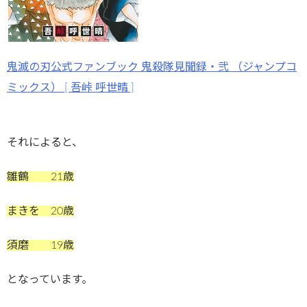
鬼滅の刃公式ファンブック 鬼殺隊見聞録・弐 （ジャンプコ
ミックス） [ 吾峠 呼世晴 ]
それによると、
雛鶴 21歳
まきを 20歳
須磨 19歳
となっています。