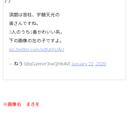
須磨は音柱、宇髄天元の
奥さんですね。
3人のうち1番かわいい系。
下の画像の左の子ですよ。
pic.twitter.com/qdfuhNJAcl
— ねう (@qGyImor3iwQHbAV)
January 22, 2020
※画像右 まきを