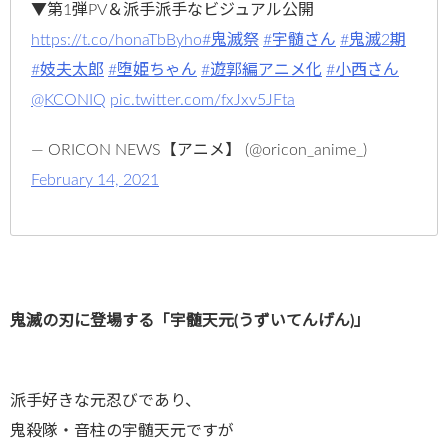
▼第1弾PV＆派手派手なビジュアル公開
https://t.co/honaTbByho
#鬼滅祭
#宇髄さん
#鬼滅2期
#妓夫太郎
#堕姫ちゃん
#遊郭編アニメ化
#小西さん
@KCONIQ
pic.twitter.com/fxJxv5JFta
— ORICON NEWS【アニメ】 (@oricon_anime_)
February 14, 2021
鬼滅の刃に登場する「宇髄天元(うずいてんげん)」
派手好きな元忍びであり、
鬼殺隊・音柱の宇髄天元ですが