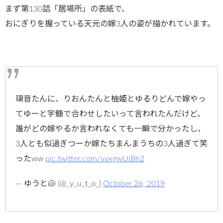
まず第130話「居場所」の表紙で、
おにぎりを握っている天元の嫁3人の姿が描かれています。
璃音たんに、りおんたんと柚姫とゆるりどんで嫁やっ
てゆーと宇髄で合わせしたいって言われたんだけど、
誰がどの嫁やるか言われなくても一瞬で分かったし、
3人とも似過ぎつーか嫁たちまんまうちの3人過ぎて笑
ったww
pic.twitter.com/vvxgwUiBh2
— ゆうと🐚 (@_y_u_t_o_)
October 26, 2019