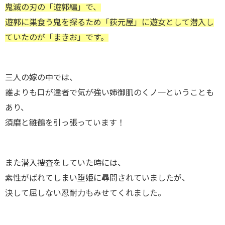
鬼滅の刃の「遊郭編」で、
遊郭に巣食う鬼を探るため「荻元屋」に遊女として潜入し
ていたのが「まきお」です。
三人の嫁の中では、
誰よりも口が達者で気が強い姉御肌のくノ一ということも
あり、
須磨と雛鶴を引っ張っています！
また潜入捜査をしていた時には、
素性がばれてしまい堕姫に尋問されていましたが、
決して屈しない忍耐力もみせてくれました。