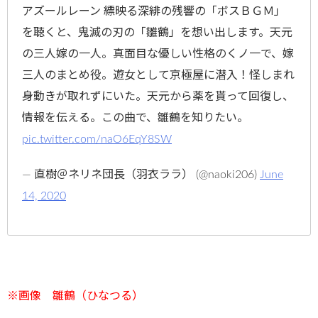
アズールレーン 縹映る深緋の残響の「ボスＢＧＭ」
を聴くと、鬼滅の刃の「雛鶴」を想い出します。天元
の三人嫁の一人。真面目な優しい性格のくノ一で、嫁
三人のまとめ役。遊女として京極屋に潜入！怪しまれ
身動きが取れずにいた。天元から薬を貰って回復し、
情報を伝える。この曲で、雛鶴を知りたい。
pic.twitter.com/naO6EqY8SW
— 直樹＠ネリネ団長（羽衣ララ） (@naoki206)
June
14, 2020
※画像 雛鶴（ひなつる）