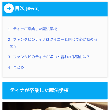
目次
[
]
非表示
1
ティナが卒業した魔法学校
2
ファンタビのティナはクイニーと同じで心が読める
の？
3
ファンタビのティナが嫌いと言われる理由は？
4
まとめ
ティナが卒業した魔法学校