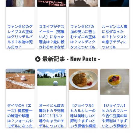
ファンタビのグ
スネイプがデス
ファンタビ2の
ルーピンは人狼
レイブスの正体
イーター（死喰
血の呪いに苦し
になぜなった
はグリンデルバ
い人）になった
むナギニの正体
の？トンクスと
ルド？本物は死
理由は？蛇に殺
は？マレディク
の息子テディに
んだの？
されるのはなぜ
タスについても
ついても
New Posts
最新記事 -
-
ダイヤのA【エ
オーイとんぼの
【ジョイフル】
【ジョイフル】
ース】梅宮聖一
舞台トカラ列島
ヒカルカレーの
ヒカルのフルー
の球速や球種
はどこ?ゴルフ
味は美味しいと
ツ杏仁豆腐の味
は？フォームや
場やキャラのモ
評判？まずいと
や評判は？まず
モデルになった
デルについても
いう評価や感想
いという評価や
人物についても
はあるのか？
感想はないの