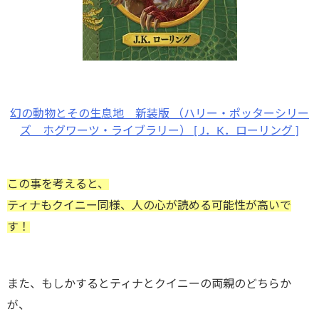
幻の動物とその生息地 新装版 （ハリー・ポッターシリー
ズ ホグワーツ・ライブラリー） [ J．K．ローリング ]
この事を考えると、
ティナもクイニー同様、人の心が読める可能性が高いで
す！
また、もしかするとティナとクイニーの両親のどちらか
が、