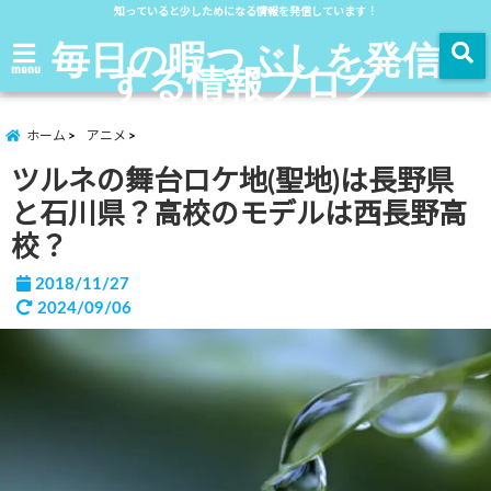
知っていると少しためになる情報を発信しています！
毎日の暇つぶしを発信
する情報ブログ
menu
ホーム
アニメ
ツルネの舞台ロケ地(聖地)は長野県
と石川県？高校のモデルは西長野高
校？
2018/11/27
2024/09/06