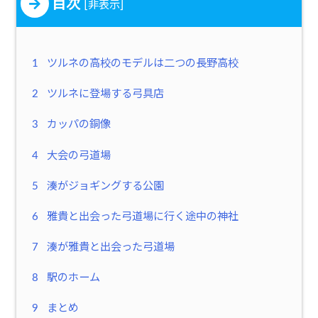
目次
[
]
非表示
1
ツルネの高校のモデルは二つの長野高校
2
ツルネに登場する弓具店
3
カッパの銅像
4
大会の弓道場
5
湊がジョギングする公園
6
雅貴と出会った弓道場に行く途中の神社
7
湊が雅貴と出会った弓道場
8
駅のホーム
9
まとめ