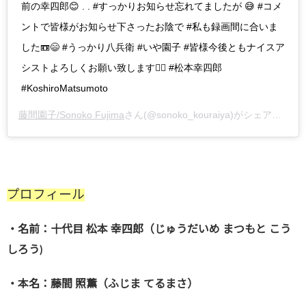
前の幸四郎😊 . . #すっかりお知らせ忘れてましたが 😅 #コメ
ントで皆様がお知らせ下さったお陰で #私も録画間に合いま
した📼😄 #うっかり八兵衛 #いや園子 #皆様今後ともナイスア
シストよろしくお願い致します🙇‍♀️ #松本幸四郎
#KoshiroMatsumoto
藤間園子/Sonoko Fujima
さん(@sonoko_kouraiya)がシェアした投稿 –
プロフィール
・名前：十代目 松本 幸四郎（じゅうだいめ まつもと こう
しろう)
・本名：藤間 照薫（ふじま てるまさ）