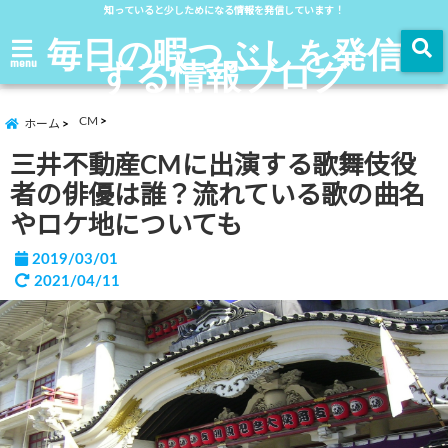
知っていると少しためになる情報を発信しています！
毎日の暇つぶしを発信
する情報ブログ
menu
CM
ホーム
三井不動産CMに出演する歌舞伎役
者の俳優は誰？流れている歌の曲名
やロケ地についても
2019/03/01
2021/04/11