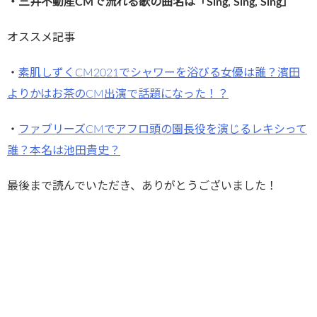
・三井不動産CMで流れる歌の曲名は「Sing, Sing, Sing」
オススメ記事
・
素肌しずくCM2021でシャワーを浴びる女優は誰？濱田
よりかはお茶のCM出演で話題になった！？
・
ファブリーズCMでアフロ頭の園長役を演じるレキシって
誰？本名は池田貴史？
最後まで読んでいただき、ありがとうございました！